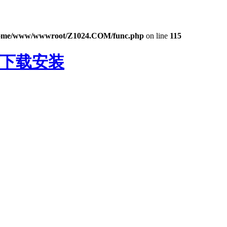
ome/www/wwwroot/Z1024.COM/func.php
on line
115
P下载安装