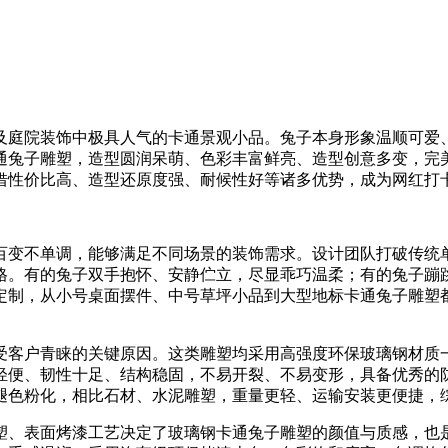
及庭院装饰中极具人气的卡通景观小品。兔子本身形象温顺可爱
通兔子雕塑，造型圆润呆萌、色彩丰富鲜亮、造型创意多变，完
借性价比高、造型还原度强、耐候性好等诸多优势，成为网红打
百变不单调，能够满足不同场景的装饰需求。设计团队打破传统
格。有的兔子双手抱怀、安静伫立，尽显乖巧温柔；有的兔子蹦
定制，从小号桌面摆件、中号草坪小品到大型地标卡通兔子雕塑
受客户青睐的关键原因。这类雕塑均采用高强度环保玻璃钢材质
轻便、韧性十足、结构稳固，不易开裂、不易变形，具备优秀的
褪色粉化，相比石材、水泥雕塑，重量更轻、运输安装更便捷，
塑、
表面烤漆工艺决定了玻璃钢卡通兔子雕塑的颜值与质感，也