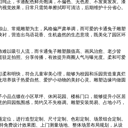
匀纯正，卡通配色鲜亮饱满，不偏色、无色差、不发黄发灰。漆
的视觉效果，日常只需简单擦拭即可清洁，后期维护十分省心。
假山、常规雕塑为主，风格偏严肃单调，而可爱的卡通兔子雕塑
映衬，营造出鸟语花香、生机盎然的生态意境，既美化了园区环
饰难以吸引人流，而卡通兔子雕塑颜值高、画风治愈、老少皆
庭驻足拍照、分享传播，有效提升商圈人气与曝光度。柔和可爱
彩柔和明快，符合儿童审美心理，能够为校园和乐园营造童真烂
化培养孩子热爱自然、爱护小动物的美好心灵。雕塑边缘均做圆
子小品点缀在小区草坪、休闲花园、楼栋门口，能够提升小区居
意的田园氛围感，简约又不失格调。雕塑安装简易、占地小巧，
题定位，进行造型定制、尺寸定制、色彩定制、场景组合定制。
支持免费设计效果图、上门测量场地、整体场景布局规划，从设