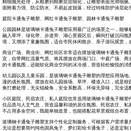
精细抛光处理，从粗磨到精磨层层细化，让雕塑表面光滑细腻
面附着力强、防尘防水、不易起皮脱落，经过特殊防护涂层处
庭院卡通兔子雕塑、网红卡通兔子雕塑、园林卡通兔子雕塑
公园园林是玻璃钢卡通兔子雕塑应用最广泛的场景之一，能够
融入草坪、绿化带、步道旁、湖心景观区后，瞬间打破沉闷氛
境，又增添了童趣氛围，适合市民休闲散步、亲子游玩观赏，
商业广场、商业街、网红街区非常适合摆放玻璃钢卡通兔子雕
宜，自带网红流量气质。将其摆放在商场门口、中庭广场、商
的卡通氛围，还能软化商业空间的冰冷感，营造轻松愉悦的消
幼儿园以及儿童乐园，是玻璃钢卡通兔子雕塑的理想应用场地
漫的成长氛围。摆放在幼儿园操场、草坪、楼道入口，或是校
角打磨处理，无尖锐棱角，安全系数高，环保无异味，完全适
小区庭院、民宿农庄、私人庭院也常选用玻璃钢卡通兔子雕塑
住品质与人文气息，营造温馨和谐的居住氛围。民宿农庄、私
不占用多余空间，既能单独造景，也能搭配花草景观组合布置
玻璃钢卡通兔子雕塑支持个性化定制服务，可根据客户需求量
无论是想要简约纯色国风兔子、梦幻彩绘卡通兔子，还是定制 