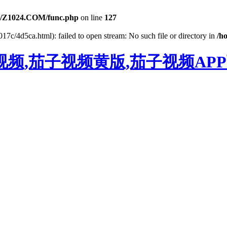
/Z1024.COM/func.php
on line
127
17c/4d5ca.html): failed to open stream: No such file or directory in
/h
频,茄子视频黄版,茄子视频AP