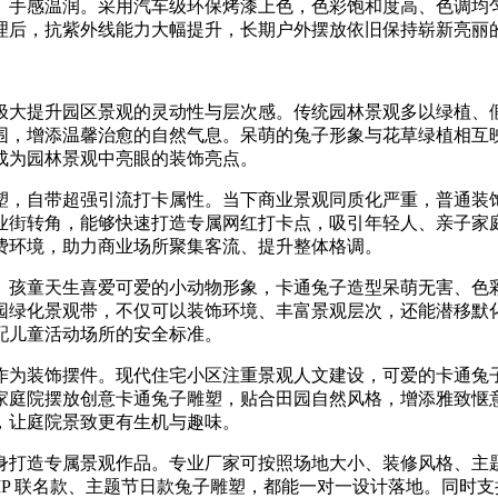
、手感温润。采用汽车级环保烤漆上色，色彩饱和度高、色调均
理后，抗紫外线能力大幅提升，长期户外摆放依旧保持崭新亮丽
极大提升园区景观的灵动性与层次感。传统园林景观多以绿植、
围，增添温馨治愈的自然气息。呆萌的兔子形象与花草绿植相互
成为园林景观中亮眼的装饰亮点。
塑，自带超强引流打卡属性。当下商业景观同质化严重，普通装
业街转角，能够快速打造专属网红打卡点，吸引年轻人、亲子家
费环境，助力商业场所聚集客流、提升整体格调。
。孩童天生喜爱可爱的小动物形象，卡通兔子造型呆萌无害、色
园绿化景观带，不仅可以装饰环境、丰富景观层次，还能潜移默
配儿童活动场所的安全标准。
作为装饰摆件。现代住宅小区注重景观人文建设，可爱的卡通兔
家庭院摆放创意卡通兔子雕塑，贴合田园自然风格，增添雅致惬
，让庭院景致更有生机与趣味。
身打造专属景观作品。专业厂家可按照场地大小、装修风格、主
IP 联名款、主题节日款兔子雕塑，都能一对一设计落地。同时