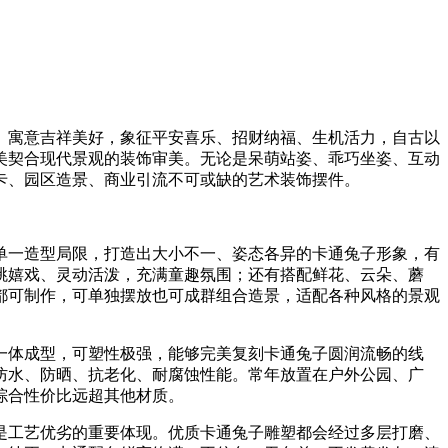
、寓意吉祥美好，象征平安喜乐、招财纳福、生机活力，自古以
美契合现代景观的装饰审美。无论是呆萌站姿、乖巧坐姿、互动
卡、园区造景、商业引流不可或缺的艺术装饰摆件。
单一造型局限，打造出大小不一、姿态各异的卡通兔子形象，有
跳嬉戏、灵动活泼，充满童趣氛围；还有搭配鲜花、云朵、蘑
都可制作，可单独摆放也可成群组合造景，适配各种风格的景观
一体成型，可塑性极强，能够完美复刻卡通兔子圆润流畅的线
防水、防晒、抗老化、耐腐蚀性能。常年放置在户外公园、广
综合性价比远超其他材质。
是工艺优劣的重要体现。优质卡通兔子雕塑都会经过多层打磨、